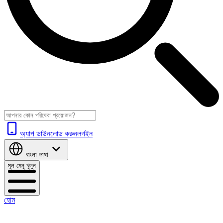
অ্যাপ ডাউনলোড করুন
লগইন
বাংলা
ভাষা
মূল মেনু খুলুন
হোম