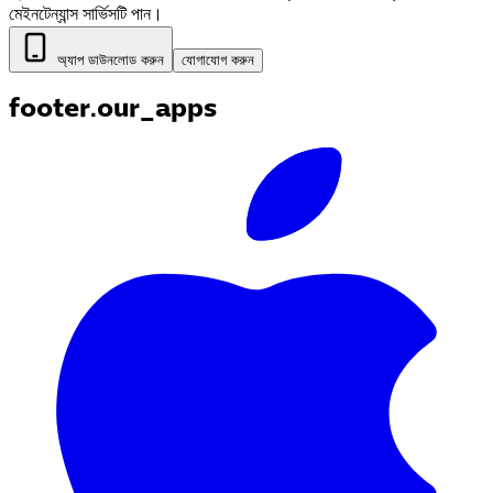
মেইনটেন্যান্স সার্ভিসটি পান।
অ্যাপ ডাউনলোড করুন
যোগাযোগ করুন
footer.our_apps