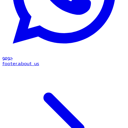
جو
مو
footer.about_us