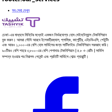
সব সেবা দেখুন
চেক!-এর মাধ্যমে মিনিটের মধ্যেই একজন নির্ভরযোগ্য হোম মেইনটেন্যান্স টেকনিশিয়ান
বুক করুন। আমরা সৌদি আরবে ইলেকট্রিক্যাল, প্লাম্বিং, কার্পেন্ট্রি, এইচভিএসি, পেইন্টিং
এবং আরও ১,০০০-এর বেশি হোম সার্ভিসের জন্য সার্টিফাইড টেকনিশিয়ান সরবরাহ করি।
৯০টিরও বেশি শহরে ৩,৮০০-এর বেশি পেশাদার টেকনিশিয়ান | ৪.৮ ⭐ রেটিং | সার্ভিস
সম্পন্ন হওয়ার পর নিরাপদ পেমেন্ট এবং প্রতিটি সার্ভিসে গোল্ড গ্যারান্টি।