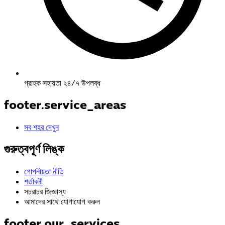
গ্রাহক সহায়তা ২৪/৭ উপলব্ধ
footer.service_areas
সব শহর দেখুন
গুরুত্বপূর্ণ লিঙ্ক
গোপনীয়তা নীতি
শর্তাবলী
সচরাচর জিজ্ঞাস্য
আমাদের সাথে যোগাযোগ করুন
footer.our_services