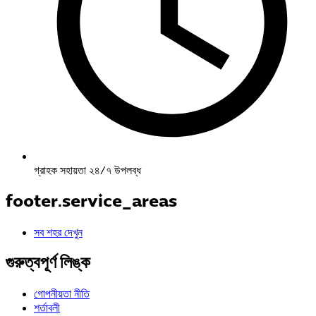
গ্রাহক সহায়তা ২৪/৭ উপলব্ধ
footer.service_areas
সব শহর দেখুন
গুরুত্বপূর্ণ লিঙ্ক
গোপনীয়তা নীতি
শর্তাবলী