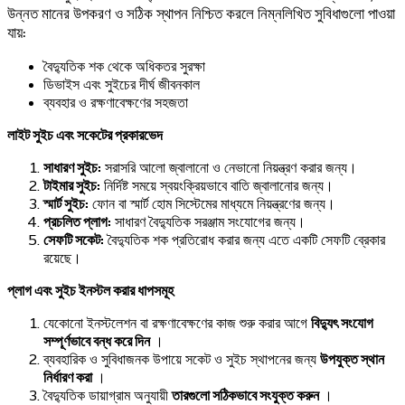
উন্নত মানের উপকরণ ও সঠিক স্থাপন নিশ্চিত করলে নিম্নলিখিত সুবিধাগুলো পাওয়া
যায়:
বৈদ্যুতিক শক থেকে অধিকতর সুরক্ষা
ডিভাইস এবং সুইচের দীর্ঘ জীবনকাল
ব্যবহার ও রক্ষণাবেক্ষণের সহজতা
লাইট সুইচ এবং সকেটের প্রকারভেদ
সাধারণ সুইচ:
সরাসরি আলো জ্বালানো ও নেভানো নিয়ন্ত্রণ করার জন্য।
টাইমার সুইচ:
নির্দিষ্ট সময়ে স্বয়ংক্রিয়ভাবে বাতি জ্বালানোর জন্য।
স্মার্ট সুইচ:
ফোন বা স্মার্ট হোম সিস্টেমের মাধ্যমে নিয়ন্ত্রণের জন্য।
প্রচলিত প্লাগ:
সাধারণ বৈদ্যুতিক সরঞ্জাম সংযোগের জন্য।
সেফটি সকেট:
বৈদ্যুতিক শক প্রতিরোধ করার জন্য এতে একটি সেফটি ব্রেকার
রয়েছে।
প্লাগ এবং সুইচ ইনস্টল করার ধাপসমূহ
যেকোনো ইনস্টলেশন বা রক্ষণাবেক্ষণের কাজ শুরু করার আগে
বিদ্যুৎ সংযোগ
সম্পূর্ণভাবে বন্ধ করে দিন
।
ব্যবহারিক ও সুবিধাজনক উপায়ে সকেট ও সুইচ স্থাপনের জন্য
উপযুক্ত স্থান
নির্ধারণ করা
।
বৈদ্যুতিক ডায়াগ্রাম অনুযায়ী
তারগুলো সঠিকভাবে সংযুক্ত করুন
।