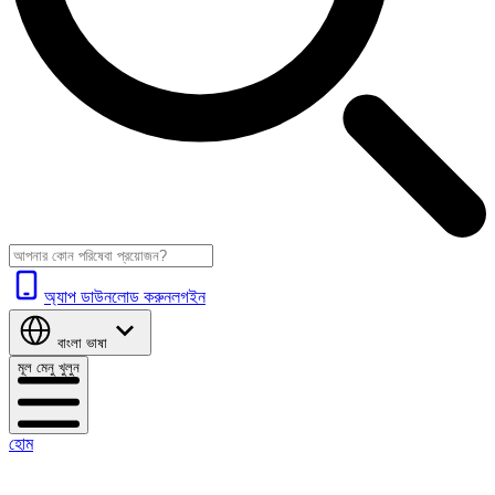
অ্যাপ ডাউনলোড করুন
লগইন
বাংলা
ভাষা
মূল মেনু খুলুন
হোম