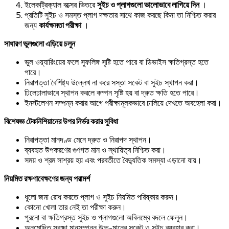
ইলেকট্রিক্যাল বক্সের ভিতরে
সুইচ ও প্লাগগুলো ভালোভাবে লাগিয়ে দিন
।
প্রতিটি সুইচ ও সমস্ত প্লাগ দক্ষতার সাথে কাজ করছে কিনা তা নিশ্চিত করার
জন্য
কার্যক্ষমতা পরীক্ষা
।
সাধারণ ভুলগুলো এড়িয়ে চলুন
ভুল ওয়্যারিংয়ের ফলে স্ফুলিঙ্গ সৃষ্টি হতে পারে বা ডিভাইস ক্ষতিগ্রস্ত হতে
পারে।
নিরাপত্তা বৈশিষ্ট্য উল্লেখ না করে সস্তা সকেট বা সুইচ স্থাপন করা।
ঢিলেঢালাভাবে স্থাপন করলে কম্পন সৃষ্টি হয় বা দ্রুত ক্ষতি হতে পারে।
ইনস্টলেশন সম্পন্ন করার আগে পরীক্ষামূলকভাবে চালিয়ে দেখতে অবহেলা করা।
বিশেষজ্ঞ টেকনিশিয়ানের উপর নির্ভর করার সুবিধা
নিরাপত্তা মানদণ্ড মেনে দ্রুত ও নিরাপদ স্থাপন।
ব্যবহৃত উপকরণের গুণগত মান ও স্থায়িত্ব নিশ্চিত করা।
সময় ও শ্রম সাশ্রয় হয় এবং পরবর্তীতে বৈদ্যুতিক সমস্যা এড়ানো যায়।
নিয়মিত রক্ষণাবেক্ষণের জন্য পরামর্শ
ধুলো জমা রোধ করতে প্লাগ ও সুইচ নিয়মিত পরিষ্কার করুন।
কোনো খোলা তার নেই তা পরীক্ষা করুন।
পুরনো বা ক্ষতিগ্রস্ত সুইচ ও প্লাগগুলো অবিলম্বে বদলে ফেলুন।
অনুমোদিত সুরক্ষা মানসম্পন্ন উচ্চ-মানের সকেট ও সুইচ ব্যবহার করা।