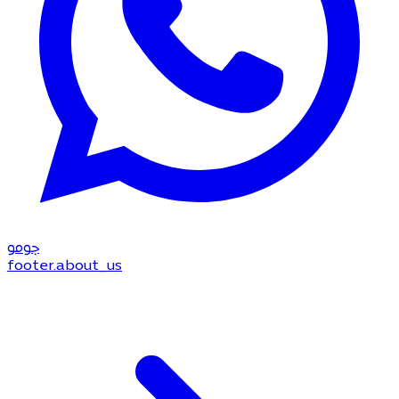
جو
مو
footer.about_us