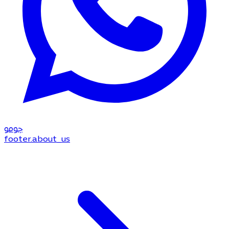
جو
مو
footer.about_us