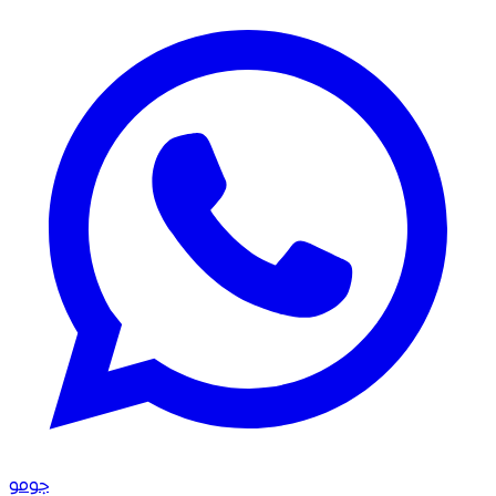
جو
مو