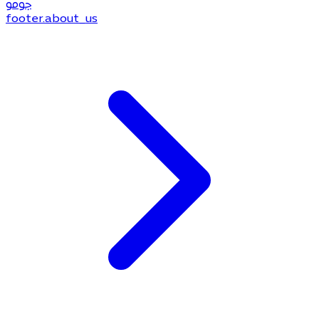
جو
مو
footer.about_us