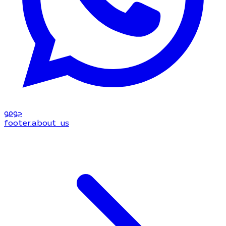
جو
مو
footer.about_us