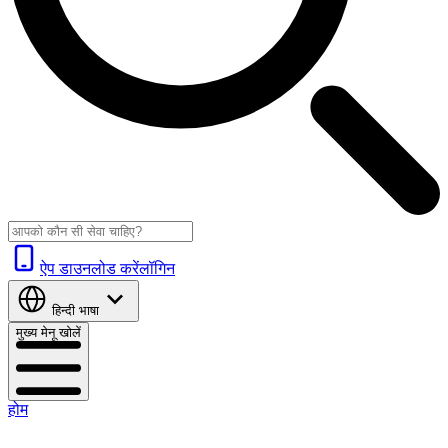
ऐप डाउनलोड करें
लॉगिन
हिन्दी
भाषा
मुख्य मेनू खोलें
होम