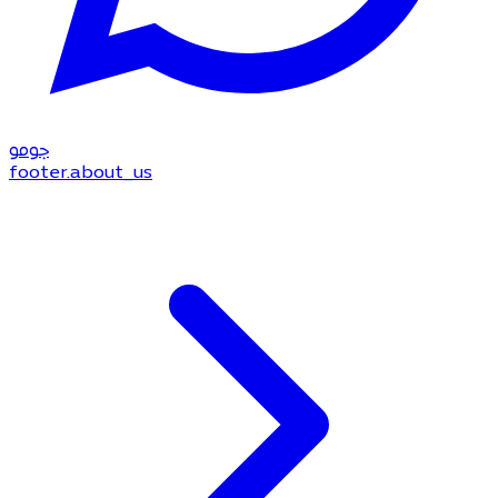
جو
مو
footer.about_us