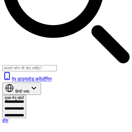
ऐप डाउनलोड करें
लॉगिन
हिन्दी
भाषा
मुख्य मेनू खोलें
होम