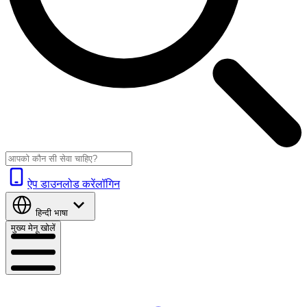
ऐप डाउनलोड करें
लॉगिन
हिन्दी
भाषा
मुख्य मेनू खोलें