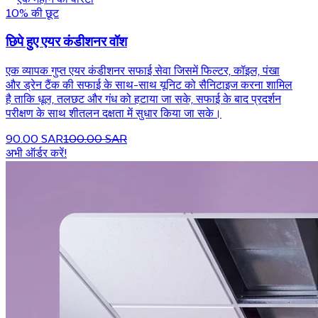
एक महीने की वारंटी
10% की छूट
छिपे हुए एयर कंडीशनर वॉश
एक व्यापक गुप्त एयर कंडीशनर सफाई सेवा जिसमें फिल्टर, कॉइल, पंखा
और ड्रेन टैंक की सफाई के साथ-साथ यूनिट को सैनिटाइज करना शामिल
है ताकि धूल, तलछट और गंध को हटाया जा सके, सफाई के बाद प्रदर्शन
परीक्षण के साथ शीतलन दक्षता में सुधार किया जा सके।
90.00 SAR
100.00 SAR
अभी ऑर्डर करें!