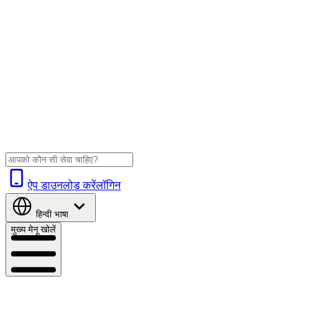
ऐप डाउनलोड करें
लॉगिन
हिन्दी
भाषा
मुख्य मेनू खोलें