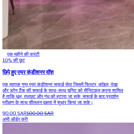
एक महीने की वारंटी
10% की छूट
छिपे हुए एयर कंडीशनर वॉश
एक व्यापक गुप्त एयर कंडीशनर सफाई सेवा जिसमें फिल्टर, कॉइल, पंखा
और ड्रेन टैंक की सफाई के साथ-साथ यूनिट को सैनिटाइज करना शामिल
है ताकि धूल, तलछट और गंध को हटाया जा सके, सफाई के बाद प्रदर्शन
परीक्षण के साथ शीतलन दक्षता में सुधार किया जा सके।
90.00 SAR
100.00 SAR
अभी ऑर्डर करें!