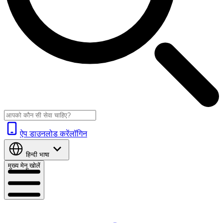
ऐप डाउनलोड करें
लॉगिन
हिन्दी
भाषा
मुख्य मेनू खोलें