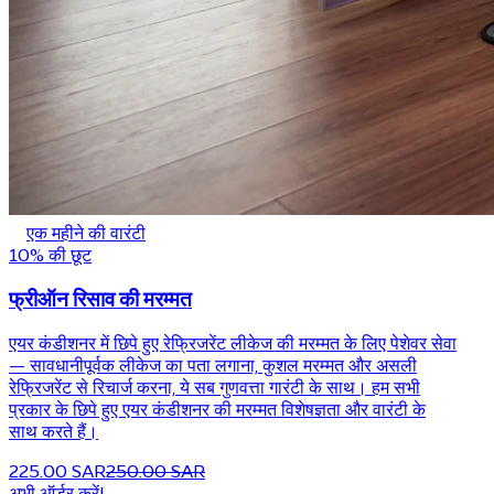
एक महीने की वारंटी
10% की छूट
फ्रीऑन रिसाव की मरम्मत
एयर कंडीशनर में छिपे हुए रेफ्रिजरेंट लीकेज की मरम्मत के लिए पेशेवर सेवा
— सावधानीपूर्वक लीकेज का पता लगाना, कुशल मरम्मत और असली
रेफ्रिजरेंट से रिचार्ज करना, ये सब गुणवत्ता गारंटी के साथ। हम सभी
प्रकार के छिपे हुए एयर कंडीशनर की मरम्मत विशेषज्ञता और वारंटी के
साथ करते हैं।
225.00 SAR
250.00 SAR