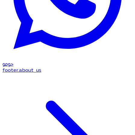
جو
مو
footer.about_us