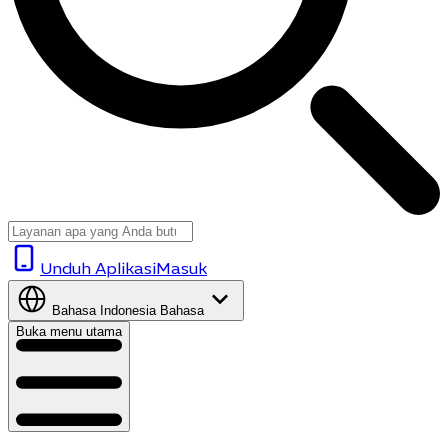
Unduh Aplikasi
Masuk
Bahasa Indonesia
Bahasa
Buka menu utama