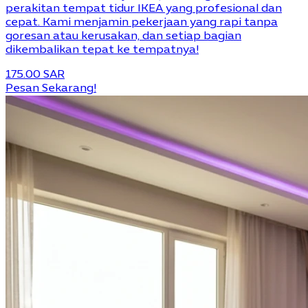
perakitan tempat tidur IKEA yang profesional dan
cepat. Kami menjamin pekerjaan yang rapi tanpa
goresan atau kerusakan, dan setiap bagian
dikembalikan tepat ke tempatnya!
175.00 SAR
Pesan Sekarang!