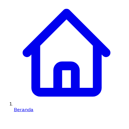
Beranda