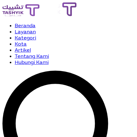
Beranda
Layanan
Kategori
Kota
Artikel
Tentang Kami
Hubungi Kami