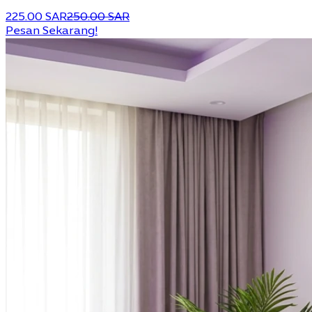
225.00 SAR
250.00 SAR
Pesan Sekarang!