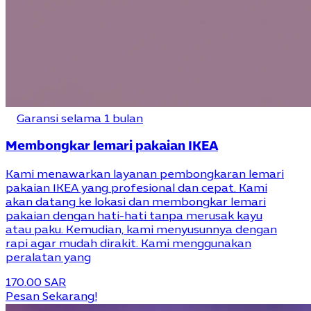
Garansi selama 1 bulan
Membongkar lemari pakaian IKEA
Kami menawarkan layanan pembongkaran lemari
pakaian IKEA yang profesional dan cepat. Kami
akan datang ke lokasi dan membongkar lemari
pakaian dengan hati-hati tanpa merusak kayu
atau paku. Kemudian, kami menyusunnya dengan
rapi agar mudah dirakit. Kami menggunakan
peralatan yang
170.00 SAR
Pesan Sekarang!