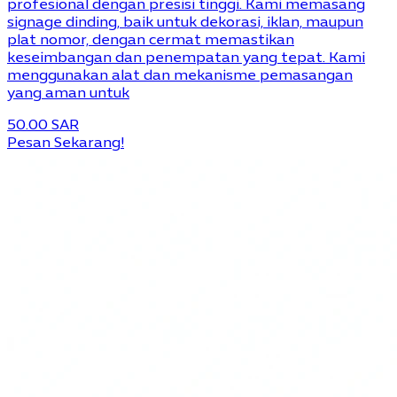
profesional dengan presisi tinggi. Kami memasang
signage dinding, baik untuk dekorasi, iklan, maupun
plat nomor, dengan cermat memastikan
keseimbangan dan penempatan yang tepat. Kami
menggunakan alat dan mekanisme pemasangan
yang aman untuk
50.00 SAR
Pesan Sekarang!