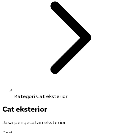
Kategori Cat eksterior
Cat eksterior
Jasa pengecatan eksterior