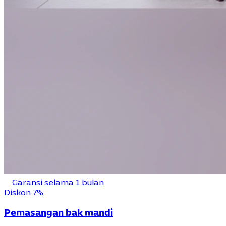
Garansi selama 1 bulan
Diskon 7%
Pemasangan bak mandi