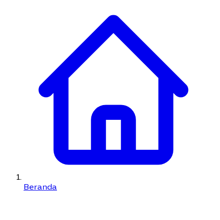
Beranda