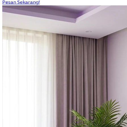
Pesan Sekarang!