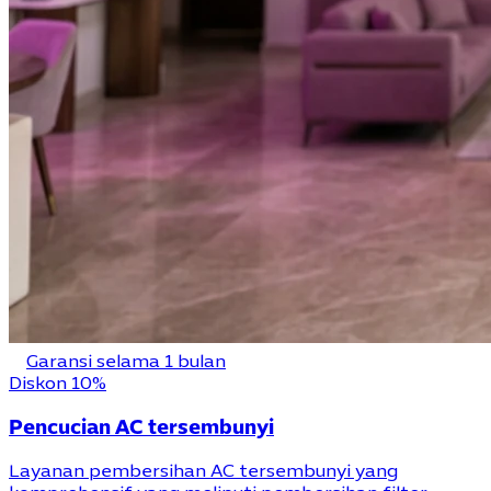
Garansi selama 1 bulan
Diskon 10%
Pencucian AC tersembunyi
Layanan pembersihan AC tersembunyi yang