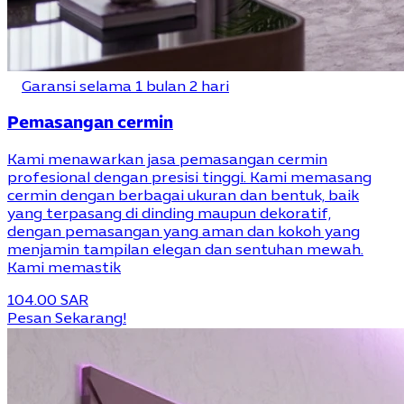
Garansi selama 1 bulan 2 hari
Pemasangan cermin
Kami menawarkan jasa pemasangan cermin
profesional dengan presisi tinggi. Kami memasang
cermin dengan berbagai ukuran dan bentuk, baik
yang terpasang di dinding maupun dekoratif,
dengan pemasangan yang aman dan kokoh yang
menjamin tampilan elegan dan sentuhan mewah.
Kami memastik
104.00 SAR
Pesan Sekarang!