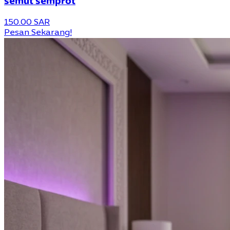
semut semprot
150.00 SAR
Pesan Sekarang!