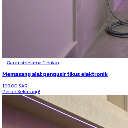
Garansi selama 1 bulan
Memasang alat pengusir tikus elektronik
199.00 SAR
Pesan Sekarang!