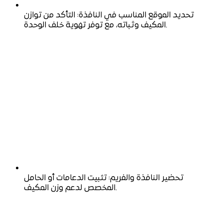
تحديد الموقع المناسب في النافذة: التأكد من توازن
المكيف وثباته، مع توفر تهوية خلف الوحدة.
تحضير النافذة والفريم: تثبيت الدعامات أو الحامل
المخصص لدعم وزن المكيف.