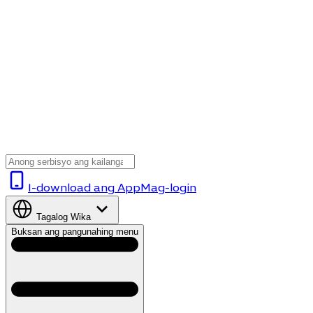
I-download ang App
Mag-login
Tagalog
Wika
Buksan ang pangunahing menu