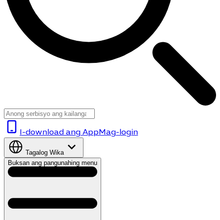
I-download ang App
Mag-login
Tagalog
Wika
Buksan ang pangunahing menu