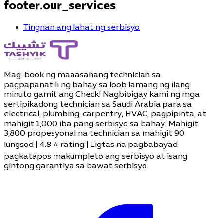
footer.our_services
Tingnan ang lahat ng serbisyo
Mag-book ng maaasahang technician sa
pagpapanatili ng bahay sa loob lamang ng ilang
minuto gamit ang Check! Nagbibigay kami ng mga
sertipikadong technician sa Saudi Arabia para sa
electrical, plumbing, carpentry, HVAC, pagpipinta, at
mahigit 1,000 iba pang serbisyo sa bahay. Mahigit
3,800 propesyonal na technician sa mahigit 90
lungsod | 4.8 ⭐ rating | Ligtas na pagbabayad
pagkatapos makumpleto ang serbisyo at isang
gintong garantiya sa bawat serbisyo.