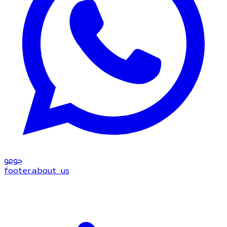
جو
مو
footer.about_us