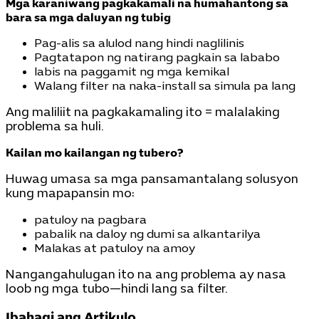
Mga karaniwang pagkakamali na humahantong sa
bara sa mga daluyan ng tubig
Pag-alis sa alulod nang hindi naglilinis
Pagtatapon ng natirang pagkain sa lababo
labis na paggamit ng mga kemikal
Walang filter na naka-install sa simula pa lang
Ang maliliit na pagkakamaling ito = malalaking
problema sa huli.
Kailan mo kailangan ng tubero?
Huwag umasa sa mga pansamantalang solusyon
kung mapapansin mo:
patuloy na pagbara
pabalik na daloy ng dumi sa alkantarilya
Malakas at patuloy na amoy
Nangangahulugan ito na ang problema ay nasa
loob ng mga tubo—hindi lang sa filter.
Ibahagi ang Artikulo