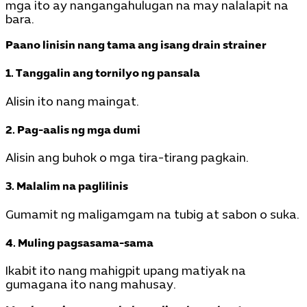
mga ito ay nangangahulugan na may nalalapit na
bara.
Paano linisin nang tama ang isang drain strainer
1. Tanggalin ang tornilyo ng pansala
Alisin ito nang maingat.
2. Pag-aalis ng mga dumi
Alisin ang buhok o mga tira-tirang pagkain.
3. Malalim na paglilinis
Gumamit ng maligamgam na tubig at sabon o suka.
4. Muling pagsasama-sama
Ikabit ito nang mahigpit upang matiyak na
gumagana ito nang mahusay.