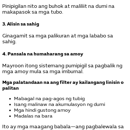
Pinipigilan nito ang buhok at maliliit na dumi na
makapasok sa mga tubo.
3. Alisin sa sahig
Ginagamit sa mga palikuran at mga lababo sa
sahig.
4. Pansala na humaharang sa amoy
Mayroon itong sistemang pumipigil sa pagbalik ng
mga amoy mula sa mga imburnal.
Mga palatandaan na ang filter ay kailangang linisin o
palitan
Mabagal na pag-agos ng tubig
Isang malinaw na akumulasyon ng dumi
Mga hindi gustong amoy
Madalas na bara
Ito ay mga maagang babala—ang pagbalewala sa