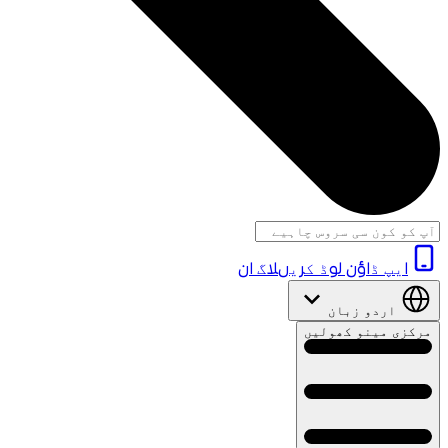
ایپ ڈاؤن لوڈ کریں
لاگ ان
اردو
زبان
مرکزی مینو کھولیں