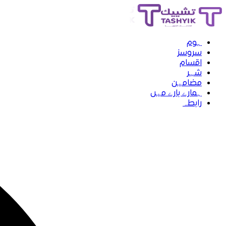
ہوم
سروسز
اقسام
شہر
مضامین
ہمارے بارے میں
رابطہ