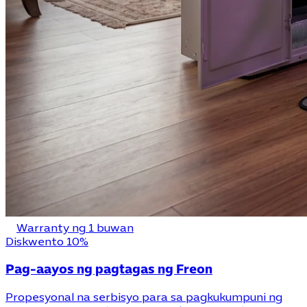
Warranty ng 1 buwan
Diskwento 10%
Pag-aayos ng pagtagas ng Freon
Propesyonal na serbisyo para sa pagkukumpuni ng