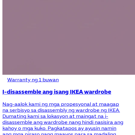
Warranty ng 1 buwan
I-disassemble ang isang IKEA wardrobe
Nag-aalok kami ng mga propesyonal at maagap
na serbisyo sa disassembly ng wardrobe ng IKEA.
Dumating kami sa lokasyon at maingat na i-
disassemble ang wardrobe nang hindi nasisira ang
kahoy o mga kuko. Pagkatapos ay ayusin namin
ang mga piraso nang maayos para sa madaling