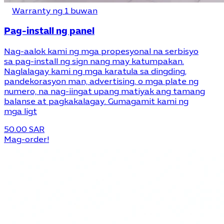
Warranty ng 1 buwan
Pag-install ng panel
Nag-aalok kami ng mga propesyonal na serbisyo
sa pag-install ng sign nang may katumpakan.
Naglalagay kami ng mga karatula sa dingding,
pandekorasyon man, advertising, o mga plate ng
numero, na nag-iingat upang matiyak ang tamang
balanse at pagkakalagay. Gumagamit kami ng
mga ligt
50.00 SAR
Mag-order!