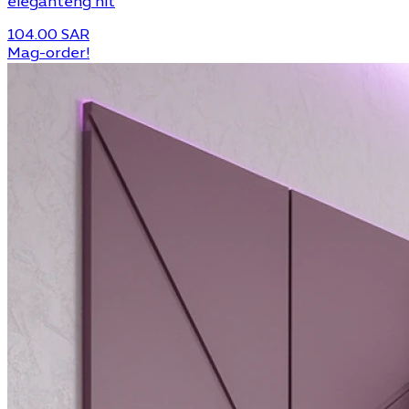
eleganteng hit
104.00 SAR
Mag-order!