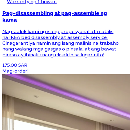
Warranty ng 1 buwan
Pag-disassembling at pag-assemble ng
kama
Nag-aalok kami ng isang propesyonal at mabilis
na IKEA bed disassembly at assembly service.
Ginagarantiya namin ang isang malinis na trabaho
nang walang mga gasgas o pinsala, at ang bawat
piraso ay ibinalik nang eksakto sa lugar nito!
175.00 SAR
Mag-order!