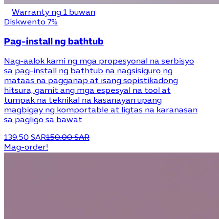
Warranty ng 1 buwan
Diskwento 7%
Pag-install ng bathtub
Nag-aalok kami ng mga propesyonal na serbisyo
sa pag-install ng bathtub na nagsisiguro ng
mataas na pagganap at isang sopistikadong
hitsura, gamit ang mga espesyal na tool at
tumpak na teknikal na kasanayan upang
magbigay ng komportable at ligtas na karanasan
sa pagligo sa bawat
139.50 SAR
150.00 SAR
Mag-order!