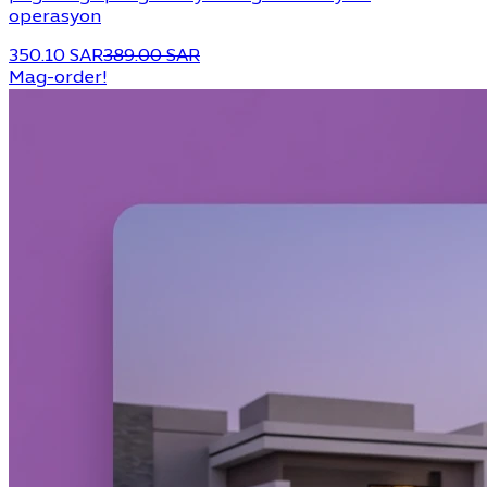
operasyon
350.10 SAR
389.00 SAR
Mag-order!