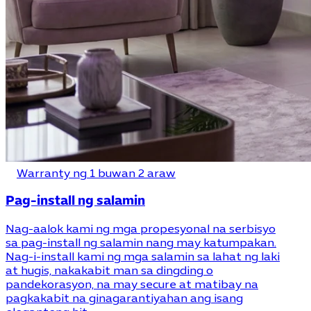
Warranty ng 1 buwan 2 araw
Pag-install ng salamin
Nag-aalok kami ng mga propesyonal na serbisyo
sa pag-install ng salamin nang may katumpakan.
Nag-i-install kami ng mga salamin sa lahat ng laki
at hugis, nakakabit man sa dingding o
pandekorasyon, na may secure at matibay na
pagkakabit na ginagarantiyahan ang isang