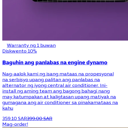
Warranty ng 1 buwan
Diskwento 10%
Baguhin ang panlabas na engine dynamo
Nag-aalok kami ng isang mataas na propesyonal
na serbisyo upang palitan ang panlabas na
alternator ng iyong central air conditioner. Ini-
install ng aming team ang bagong bahagi nang
may katumpakan at kaligtasan upang matiyak na
gumagana ang air conditioner sa pinakamataas na
kahu
359.10 SAR
399.00 SAR
Mag-order!