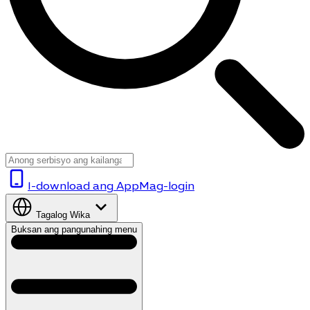
I-download ang App
Mag-login
Tagalog
Wika
Buksan ang pangunahing menu