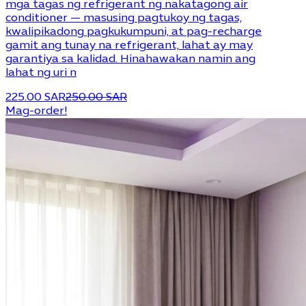
mga tagas ng refrigerant ng nakatagong air
conditioner — masusing pagtukoy ng tagas,
kwalipikadong pagkukumpuni, at pag-recharge
gamit ang tunay na refrigerant, lahat ay may
garantiya sa kalidad. Hinahawakan namin ang
lahat ng uri n
225.00 SAR
250.00 SAR
Mag-order!