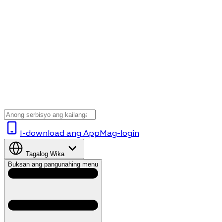
I-download ang App
Mag-login
Tagalog
Wika
Buksan ang pangunahing menu