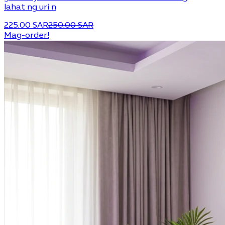
lahat ng uri n
225.00 SAR
250.00 SAR
Mag-order!