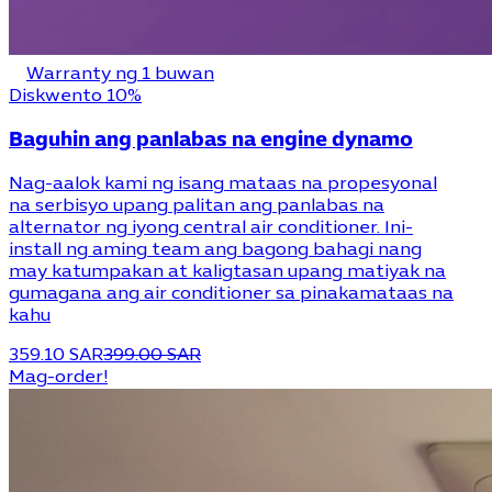
Warranty ng 1 buwan
Diskwento 10%
Baguhin ang panlabas na engine dynamo
Nag-aalok kami ng isang mataas na propesyonal
na serbisyo upang palitan ang panlabas na
alternator ng iyong central air conditioner. Ini-
install ng aming team ang bagong bahagi nang
may katumpakan at kaligtasan upang matiyak na
gumagana ang air conditioner sa pinakamataas na
kahu
359.10 SAR
399.00 SAR
Mag-order!