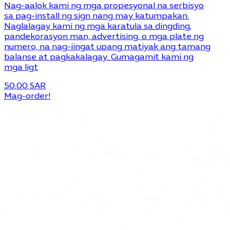
Nag-aalok kami ng mga propesyonal na serbisyo
sa pag-install ng sign nang may katumpakan.
Naglalagay kami ng mga karatula sa dingding,
pandekorasyon man, advertising, o mga plate ng
numero, na nag-iingat upang matiyak ang tamang
balanse at pagkakalagay. Gumagamit kami ng
mga ligt
50.00 SAR
Mag-order!