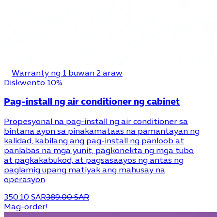
Warranty ng 1 buwan 2 araw
Diskwento 10%
Pag-install ng air conditioner ng cabinet
Propesyonal na pag-install ng air conditioner sa
bintana ayon sa pinakamataas na pamantayan ng
kalidad, kabilang ang pag-install ng panloob at
panlabas na mga yunit, pagkonekta ng mga tubo
at pagkakabukod, at pagsasaayos ng antas ng
paglamig upang matiyak ang mahusay na
operasyon
350.10 SAR
389.00 SAR
Mag-order!