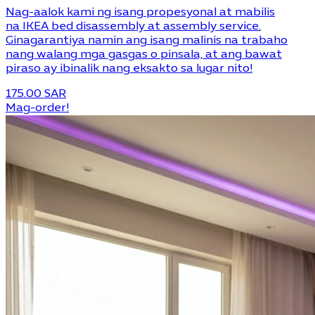
Nag-aalok kami ng isang propesyonal at mabilis
na IKEA bed disassembly at assembly service.
Ginagarantiya namin ang isang malinis na trabaho
nang walang mga gasgas o pinsala, at ang bawat
piraso ay ibinalik nang eksakto sa lugar nito!
175.00 SAR
Mag-order!