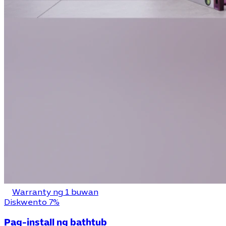
Warranty ng 1 buwan
Diskwento 7%
Pag-install ng bathtub