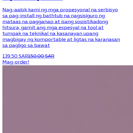
Nag-aalok kami ng mga propesyonal na serbisyo
sa pag-install ng bathtub na nagsisiguro ng
mataas na pagganap at isang sopistikadong
hitsura, gamit ang mga espesyal na tool at
tumpak na teknikal na kasanayan upang
magbigay ng komportable at ligtas na karanasan
sa pagligo sa bawat
139.50 SAR
150.00 SAR
Mag-order!