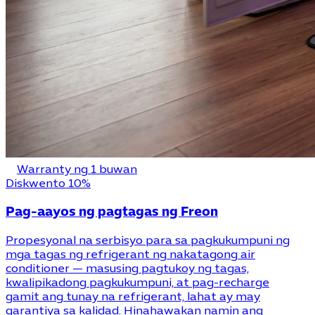
Warranty ng 1 buwan
Diskwento 10%
Pag-aayos ng pagtagas ng Freon
Propesyonal na serbisyo para sa pagkukumpuni ng
mga tagas ng refrigerant ng nakatagong air
conditioner — masusing pagtukoy ng tagas,
kwalipikadong pagkukumpuni, at pag-recharge
gamit ang tunay na refrigerant, lahat ay may
garantiya sa kalidad. Hinahawakan namin ang