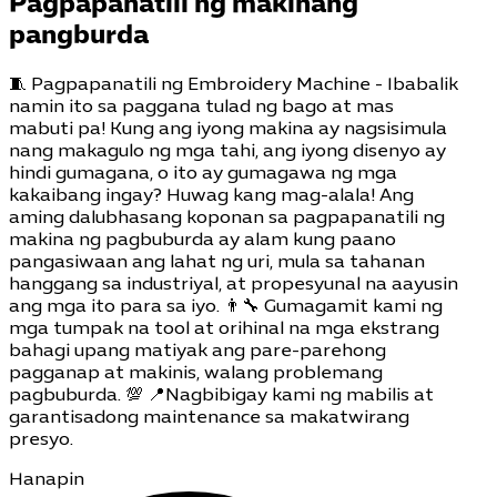
Pagpapanatili ng makinang
pangburda
🧵 Pagpapanatili ng Embroidery Machine - Ibabalik
namin ito sa paggana tulad ng bago at mas
mabuti pa! Kung ang iyong makina ay nagsisimula
nang makagulo ng mga tahi, ang iyong disenyo ay
hindi gumagana, o ito ay gumagawa ng mga
kakaibang ingay? Huwag kang mag-alala! Ang
aming dalubhasang koponan sa pagpapanatili ng
makina ng pagbuburda ay alam kung paano
pangasiwaan ang lahat ng uri, mula sa tahanan
hanggang sa industriyal, at propesyunal na aayusin
ang mga ito para sa iyo. 👨‍🔧 Gumagamit kami ng
mga tumpak na tool at orihinal na mga ekstrang
bahagi upang matiyak ang pare-parehong
pagganap at makinis, walang problemang
pagbuburda. 💯 📍Nagbibigay kami ng mabilis at
garantisadong maintenance sa makatwirang
presyo.
Hanapin