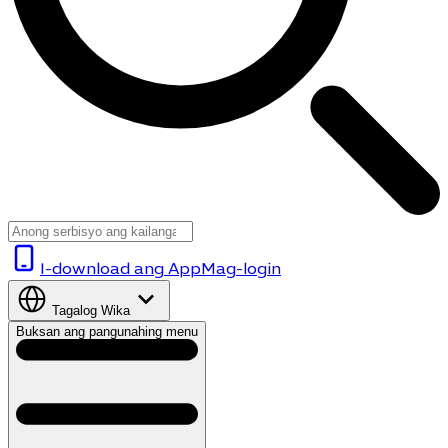
I-download ang App
Mag-login
Tagalog
Wika
Buksan ang pangunahing menu