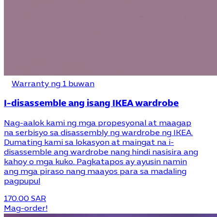
Warranty ng 1 buwan
I-disassemble ang isang IKEA wardrobe
Nag-aalok kami ng mga propesyonal at maagap
na serbisyo sa disassembly ng wardrobe ng IKEA.
Dumating kami sa lokasyon at maingat na i-
disassemble ang wardrobe nang hindi nasisira ang
kahoy o mga kuko. Pagkatapos ay ayusin namin
ang mga piraso nang maayos para sa madaling
pagpupul
170.00 SAR
Mag-order!