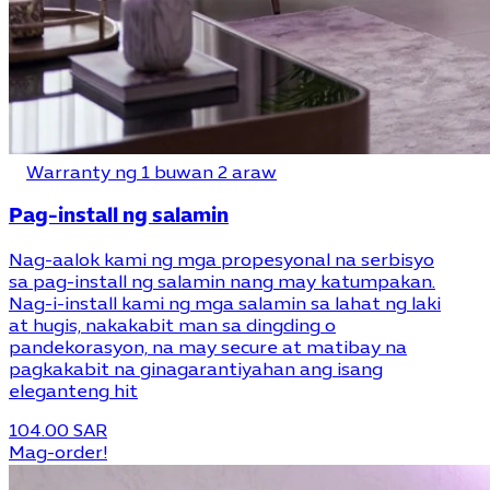
Warranty ng 1 buwan 2 araw
Pag-install ng salamin
Nag-aalok kami ng mga propesyonal na serbisyo
sa pag-install ng salamin nang may katumpakan.
Nag-i-install kami ng mga salamin sa lahat ng laki
at hugis, nakakabit man sa dingding o
pandekorasyon, na may secure at matibay na
pagkakabit na ginagarantiyahan ang isang
eleganteng hit
104.00 SAR
Mag-order!