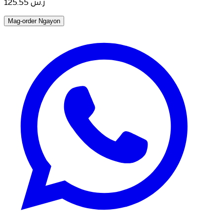
125.55
ر.س
Mag-order Ngayon