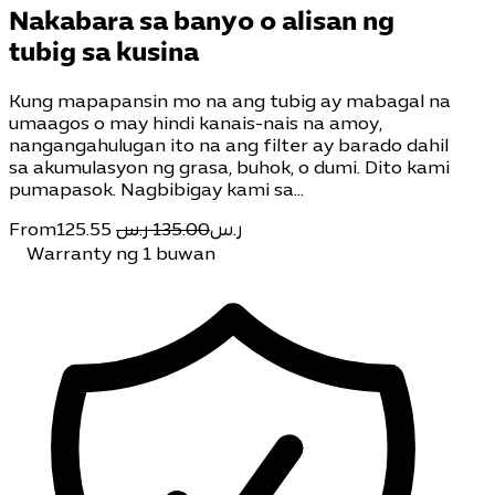
Nakabara sa banyo o alisan ng
tubig sa kusina
Kung mapapansin mo na ang tubig ay mabagal na
umaagos o may hindi kanais-nais na amoy,
nangangahulugan ito na ang filter ay barado dahil
sa akumulasyon ng grasa, buhok, o dumi. Dito kami
pumapasok. Nagbibigay kami sa…
From
125.55
135.00 ر.س
ر.س
Warranty ng 1 buwan