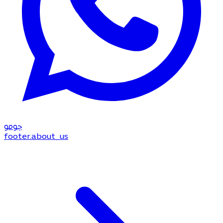
جو
مو
footer.about_us