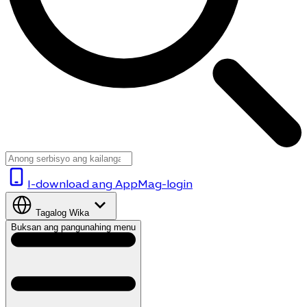
I-download ang App
Mag-login
Tagalog
Wika
Buksan ang pangunahing menu