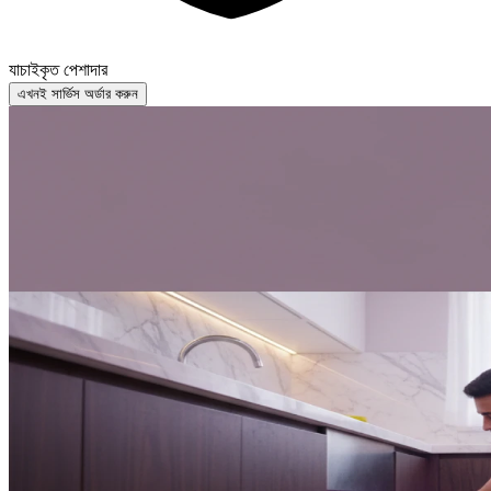
যাচাইকৃত পেশাদার
এখনই সার্ভিস অর্ডার করুন