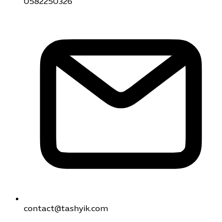
0582250326
contact@tashyik.com