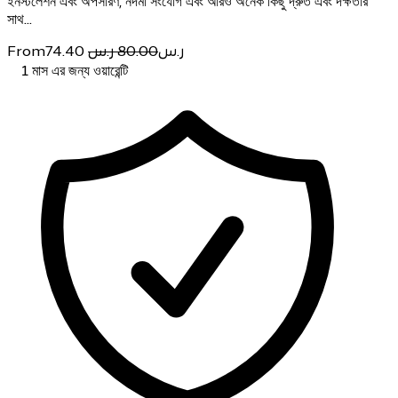
ইনস্টলেশন এবং অপসারণ, নর্দমা সংযোগ এবং আরও অনেক কিছু দ্রুত এবং দক্ষতার
সাথ…
From
74.40
80.00 ر.س
ر.س
1 মাস এর জন্য ওয়ারেন্টি