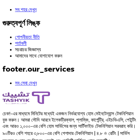
সব শহর দেখুন
গুরুত্বপূর্ণ লিঙ্ক
গোপনীয়তা নীতি
শর্তাবলী
সচরাচর জিজ্ঞাস্য
আমাদের সাথে যোগাযোগ করুন
footer.our_services
সব সেবা দেখুন
চেক!-এর মাধ্যমে মিনিটের মধ্যেই একজন নির্ভরযোগ্য হোম মেইনটেন্যান্স টেকনিশিয়ান
বুক করুন। আমরা সৌদি আরবে ইলেকট্রিক্যাল, প্লাম্বিং, কার্পেন্ট্রি, এইচভিএসি, পেইন্টিং
এবং আরও ১,০০০-এর বেশি হোম সার্ভিসের জন্য সার্টিফাইড টেকনিশিয়ান সরবরাহ করি।
৯০টিরও বেশি শহরে ৩,৮০০-এর বেশি পেশাদার টেকনিশিয়ান | ৪.৮ ⭐ রেটিং | সার্ভিস