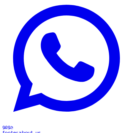
جو
مو