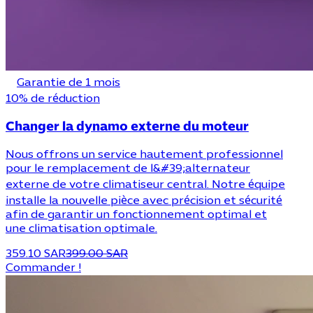
Garantie de 1 mois
10% de réduction
Changer la dynamo externe du moteur
Nous offrons un service hautement professionnel
pour le remplacement de l&#39;alternateur
externe de votre climatiseur central. Notre équipe
installe la nouvelle pièce avec précision et sécurité
afin de garantir un fonctionnement optimal et
une climatisation optimale.
359.10 SAR
399.00 SAR
Commander !