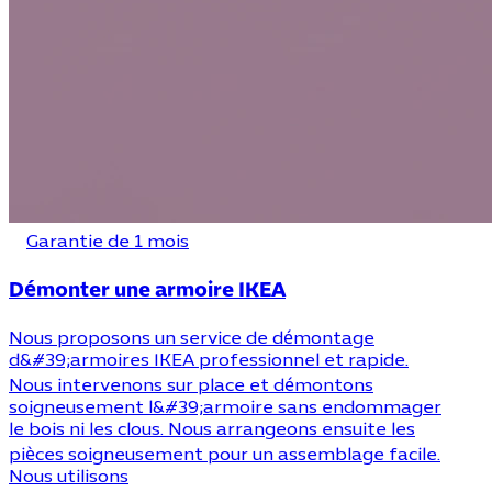
Garantie de 1 mois
Démonter une armoire IKEA
Nous proposons un service de démontage
d&#39;armoires IKEA professionnel et rapide.
Nous intervenons sur place et démontons
soigneusement l&#39;armoire sans endommager
le bois ni les clous. Nous arrangeons ensuite les
pièces soigneusement pour un assemblage facile.
Nous utilisons