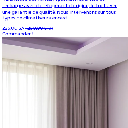
recharge avec du réfrigérant d’origine, le tout avec
une garantie de qualité. Nous intervenons sur tous
types de climatiseurs encast
225.00 SAR
250.00 SAR
Commander !