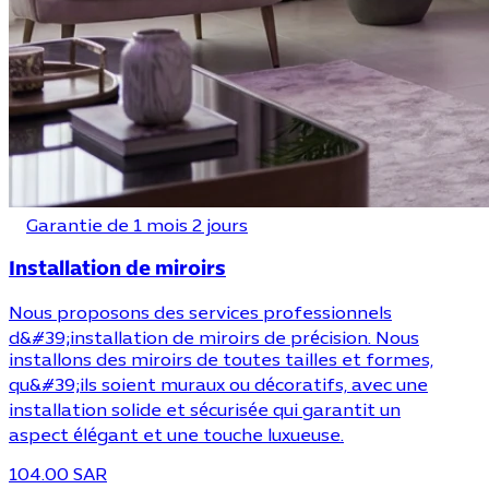
Garantie de 1 mois 2 jours
Installation de miroirs
Nous proposons des services professionnels
d&#39;installation de miroirs de précision. Nous
installons des miroirs de toutes tailles et formes,
qu&#39;ils soient muraux ou décoratifs, avec une
installation solide et sécurisée qui garantit un
aspect élégant et une touche luxueuse.
104.00 SAR