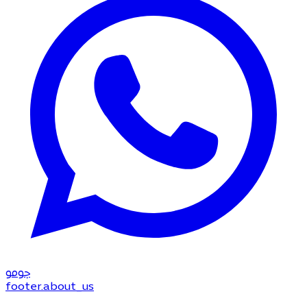
جو
مو
footer.about_us