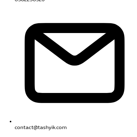
0582250326
contact@tashyik.com