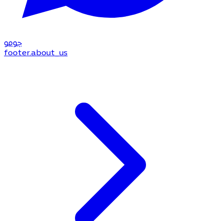
جو
مو
footer.about_us