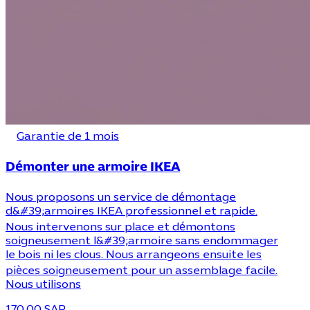
Garantie de 1 mois
Démonter une armoire IKEA
Nous proposons un service de démontage
d&#39;armoires IKEA professionnel et rapide.
Nous intervenons sur place et démontons
soigneusement l&#39;armoire sans endommager
le bois ni les clous. Nous arrangeons ensuite les
pièces soigneusement pour un assemblage facile.
Nous utilisons
170.00 SAR