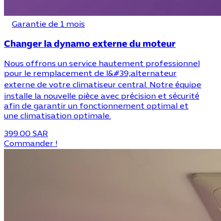
Garantie de 1 mois
Changer la dynamo externe du moteur
Nous offrons un service hautement professionnel
pour le remplacement de l&#39;alternateur
externe de votre climatiseur central. Notre équipe
installe la nouvelle pièce avec précision et sécurité
afin de garantir un fonctionnement optimal et
une climatisation optimale.
399.00 SAR
Commander !