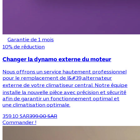
Garantie de 1 mois
10% de réduction
Changer la dynamo externe du moteur
Nous offrons un service hautement professionnel
pour le remplacement de l&#39;alternateur
externe de votre climatiseur central. Notre équipe
installe la nouvelle pièce avec précision et sécurité
afin de garantir un fonctionnement optimal et
une climatisation optimale.
359.10 SAR
399.00 SAR
Commander !