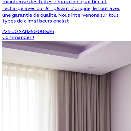
minutieuse des fuites, réparation qualifiée et
recharge avec du réfrigérant d’origine, le tout avec
une garantie de qualité. Nous intervenons sur tous
types de climatiseurs encast
225.00 SAR
250.00 SAR
Commander !