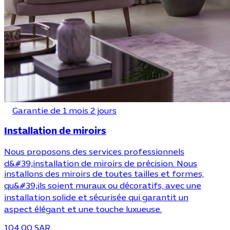
Garantie de 1 mois 2 jours
Installation de miroirs
Nous proposons des services professionnels
d&#39;installation de miroirs de précision. Nous
installons des miroirs de toutes tailles et formes,
qu&#39;ils soient muraux ou décoratifs, avec une
installation solide et sécurisée qui garantit un
aspect élégant et une touche luxueuse.
104.00 SAR