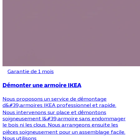
Garantie de 1 mois
Démonter une armoire IKEA
Nous proposons un service de démontage
d&#39;armoires IKEA professionnel et rapide.
Nous intervenons sur place et démontons
soigneusement l&#39;armoire sans endommager
le bois ni les clous. Nous arrangeons ensuite les
pièces soigneusement pour un assemblage facile.
Nous utilisons