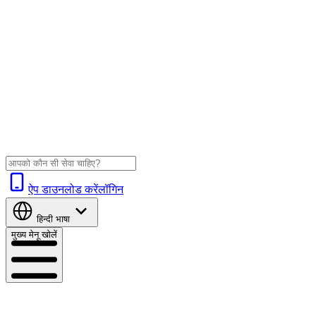
ऐप डाउनलोड करें
लॉगिन
हिन्दी
भाषा
मुख्य मेनू खोलें