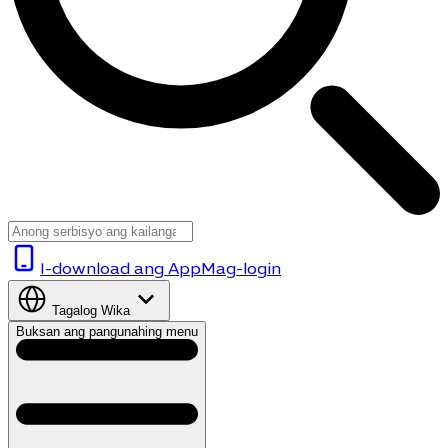
I-download ang App
Mag-login
Tagalog
Wika
Buksan ang pangunahing menu