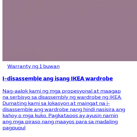
Warranty ng 1 buwan
I-disassemble ang isang IKEA wardrobe
Nag-aalok kami ng mga propesyonal at maagap
na serbisyo sa disassembly ng wardrobe ng IKEA.
Dumating kami sa lokasyon at maingat na i-
disassemble ang wardrobe nang hindi nasisira ang
kahoy o mga kuko. Pagkatapos ay ayusin namin
ang mga piraso nang maayos para sa madaling
pagpupul