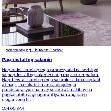
Warranty ng 1 buwan 2 araw
Pag-install ng salamin
Nag-aalok kami ng mga propesyonal na serbisyo
sa pag-install ng salamin nang may katumpakan.
Nag-i-install kami ng mga salamin sa lahat ng laki
at hugis, nakakabit man sa dingding o
pandekorasyon, na may secure at matibay na
pagkakabit na ginagarantiyahan ang isang
eleganteng hit
104.00 SAR