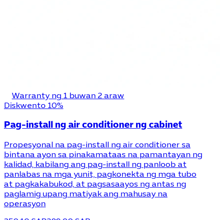
Warranty ng 1 buwan 2 araw
Diskwento 10%
Pag-install ng air conditioner ng cabinet
Propesyonal na pag-install ng air conditioner sa
bintana ayon sa pinakamataas na pamantayan ng
kalidad, kabilang ang pag-install ng panloob at
panlabas na mga yunit, pagkonekta ng mga tubo
at pagkakabukod, at pagsasaayos ng antas ng
paglamig upang matiyak ang mahusay na
operasyon