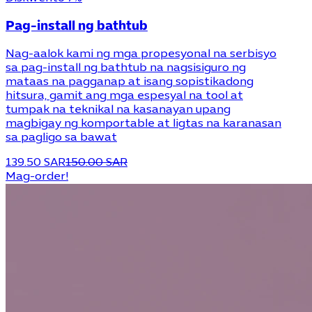
Pag-install ng bathtub
Nag-aalok kami ng mga propesyonal na serbisyo
sa pag-install ng bathtub na nagsisiguro ng
mataas na pagganap at isang sopistikadong
hitsura, gamit ang mga espesyal na tool at
tumpak na teknikal na kasanayan upang
magbigay ng komportable at ligtas na karanasan
sa pagligo sa bawat
139.50 SAR
150.00 SAR
Mag-order!