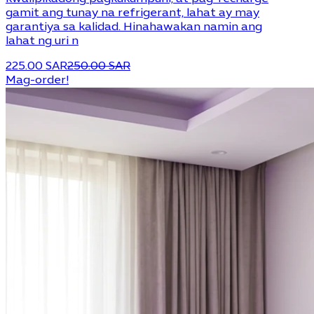
gamit ang tunay na refrigerant, lahat ay may
garantiya sa kalidad. Hinahawakan namin ang
lahat ng uri n
225.00 SAR
250.00 SAR
Mag-order!