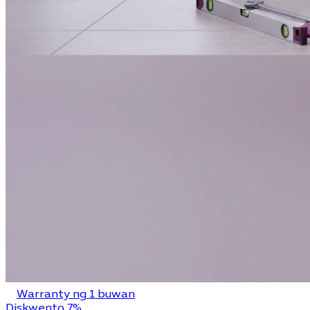
Warranty ng 1 buwan
Diskwento 7%