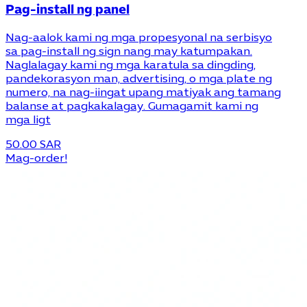
Pag-install ng panel
Nag-aalok kami ng mga propesyonal na serbisyo
sa pag-install ng sign nang may katumpakan.
Naglalagay kami ng mga karatula sa dingding,
pandekorasyon man, advertising, o mga plate ng
numero, na nag-iingat upang matiyak ang tamang
balanse at pagkakalagay. Gumagamit kami ng
mga ligt
50.00 SAR
Mag-order!