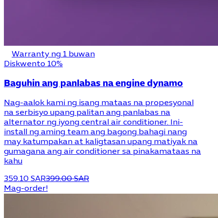
Warranty ng 1 buwan
Diskwento 10%
Baguhin ang panlabas na engine dynamo
Nag-aalok kami ng isang mataas na propesyonal
na serbisyo upang palitan ang panlabas na
alternator ng iyong central air conditioner. Ini-
install ng aming team ang bagong bahagi nang
may katumpakan at kaligtasan upang matiyak na
gumagana ang air conditioner sa pinakamataas na
kahu
359.10 SAR
399.00 SAR
Mag-order!