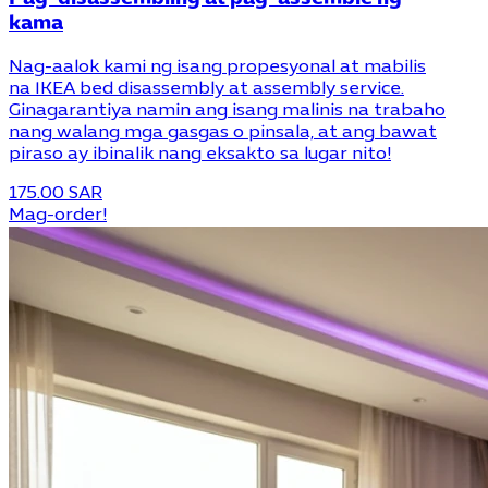
kama
Nag-aalok kami ng isang propesyonal at mabilis
na IKEA bed disassembly at assembly service.
Ginagarantiya namin ang isang malinis na trabaho
nang walang mga gasgas o pinsala, at ang bawat
piraso ay ibinalik nang eksakto sa lugar nito!
175.00 SAR
Mag-order!