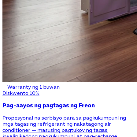
Warranty ng 1 buwan
Diskwento 10%
Pag-aayos ng pagtagas ng Freon
Propesyonal na serbisyo para sa pagkukumpuni ng
mga tagas ng refrigerant ng nakatagong air
conditioner — masusing pagtukoy ng tagas,
kwalipikadong pagkukumpuni, at pag-recharge