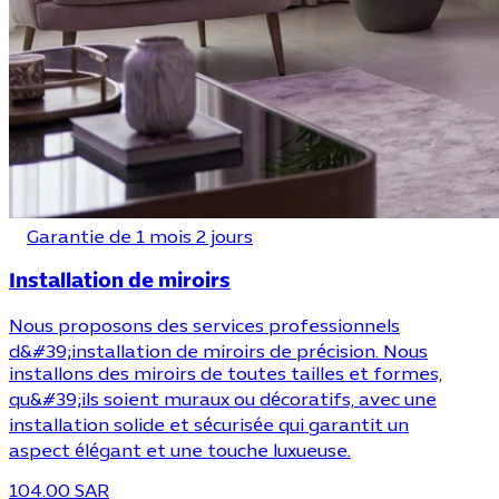
Garantie de 1 mois 2 jours
Installation de miroirs
Nous proposons des services professionnels
d&#39;installation de miroirs de précision. Nous
installons des miroirs de toutes tailles et formes,
qu&#39;ils soient muraux ou décoratifs, avec une
installation solide et sécurisée qui garantit un
aspect élégant et une touche luxueuse.
104.00 SAR