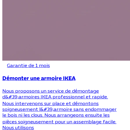
Garantie de 1 mois
Démonter une armoire IKEA
Nous proposons un service de démontage
d&#39;armoires IKEA professionnel et rapide.
Nous intervenons sur place et démontons
soigneusement l&#39;armoire sans endommager
le bois ni les clous. Nous arrangeons ensuite les
pièces soigneusement pour un assemblage facile.
Nous utilisons