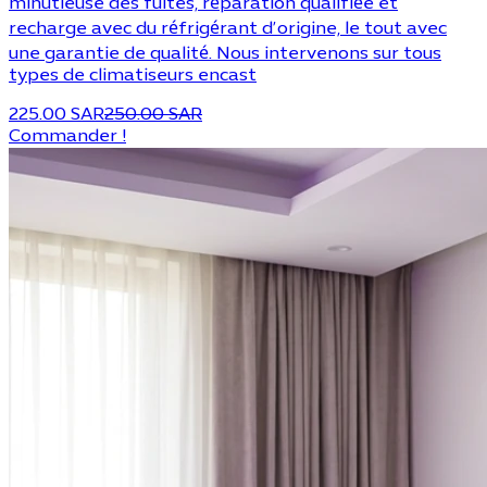
minutieuse des fuites, réparation qualifiée et
recharge avec du réfrigérant d’origine, le tout avec
une garantie de qualité. Nous intervenons sur tous
types de climatiseurs encast
225.00 SAR
250.00 SAR
Commander !