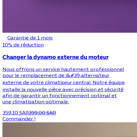
Garantie de 1 mois
10% de réduction
Changer la dynamo externe du moteur
Nous offrons un service hautement professionnel
pour le remplacement de l&#39;alternateur
externe de votre climatiseur central. Notre équipe
installe la nouvelle pièce avec précision et sécurité
afin de garantir un fonctionnement optimal et
une climatisation optimale.
359.10 SAR
399.00 SAR
Commander !