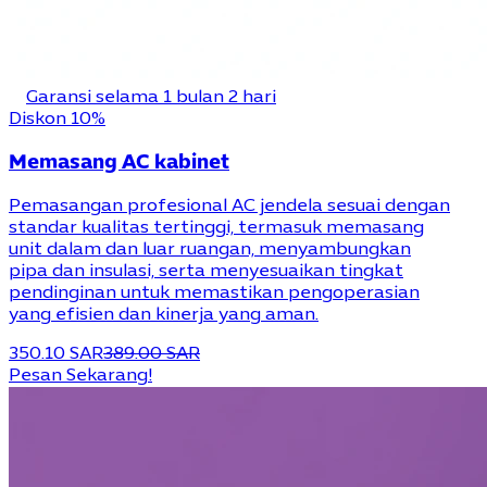
Garansi selama 1 bulan 2 hari
Diskon 10%
Memasang AC kabinet
Pemasangan profesional AC jendela sesuai dengan
standar kualitas tertinggi, termasuk memasang
unit dalam dan luar ruangan, menyambungkan
pipa dan insulasi, serta menyesuaikan tingkat
pendinginan untuk memastikan pengoperasian
yang efisien dan kinerja yang aman.
350.10 SAR
389.00 SAR
Pesan Sekarang!