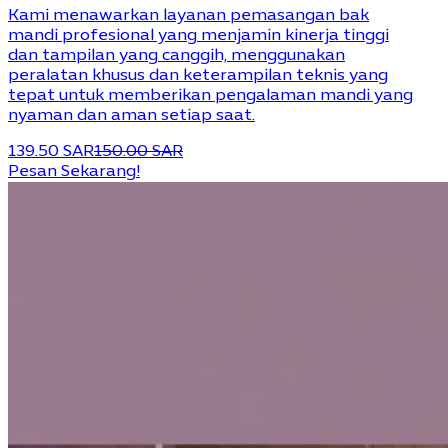
Kami menawarkan layanan pemasangan bak
mandi profesional yang menjamin kinerja tinggi
dan tampilan yang canggih, menggunakan
peralatan khusus dan keterampilan teknis yang
tepat untuk memberikan pengalaman mandi yang
nyaman dan aman setiap saat.
139.50 SAR
150.00 SAR
Pesan Sekarang!