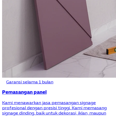
Garansi selama 1 bulan
Pemasangan panel
Kami menawarkan jasa pemasangan signage
profesional dengan presisi tinggi. Kami memasang
signage dinding, baik untuk dekorasi, iklan, maupun