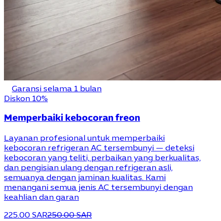
Garansi selama 1 bulan
Diskon 10%
Memperbaiki kebocoran freon
Layanan profesional untuk memperbaiki
kebocoran refrigeran AC tersembunyi — deteksi
kebocoran yang teliti, perbaikan yang berkualitas,
dan pengisian ulang dengan refrigeran asli,
semuanya dengan jaminan kualitas. Kami
menangani semua jenis AC tersembunyi dengan
keahlian dan garan
225.00 SAR
250.00 SAR