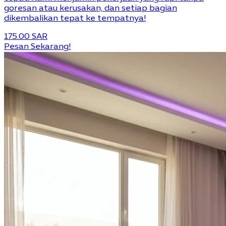
goresan atau kerusakan, dan setiap bagian
dikembalikan tepat ke tempatnya!
175.00 SAR
Pesan Sekarang!