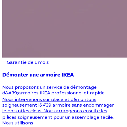
Garantie de 1 mois
Démonter une armoire IKEA
Nous proposons un service de démontage
d&#39;armoires IKEA professionnel et rapide.
Nous intervenons sur place et démontons
soigneusement l&#39;armoire sans endommager
le bois ni les clous. Nous arrangeons ensuite les
pièces soigneusement pour un assemblage facile.
Nous utilisons