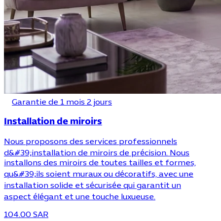
Garantie de 1 mois 2 jours
Installation de miroirs
Nous proposons des services professionnels
d&#39;installation de miroirs de précision. Nous
installons des miroirs de toutes tailles et formes,
qu&#39;ils soient muraux ou décoratifs, avec une
installation solide et sécurisée qui garantit un
aspect élégant et une touche luxueuse.
104.00 SAR