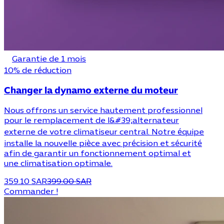
Garantie de 1 mois
10% de réduction
Changer la dynamo externe du moteur
Nous offrons un service hautement professionnel
pour le remplacement de l&#39;alternateur
externe de votre climatiseur central. Notre équipe
installe la nouvelle pièce avec précision et sécurité
afin de garantir un fonctionnement optimal et
une climatisation optimale.
359.10 SAR
399.00 SAR
Commander !