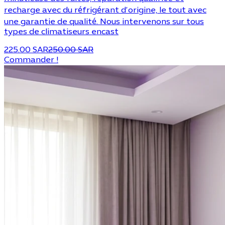
recharge avec du réfrigérant d’origine, le tout avec
une garantie de qualité. Nous intervenons sur tous
types de climatiseurs encast
225.00 SAR
250.00 SAR
Commander !